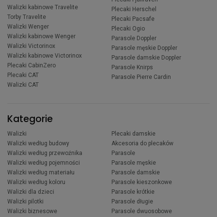
Walizki kabinowe Travelite
Plecaki Herschel
Torby Travelite
Plecaki Pacsafe
Walizki Wenger
Plecaki Ogio
Walizki kabinowe Wenger
Parasole Doppler
Walizki Victorinox
Parasole męskie Doppler
Walizki kabinowe Victorinox
Parasole damskie Doppler
Plecaki CabinZero
Parasole Knirps
Plecaki CAT
Parasole Pierre Cardin
Walizki CAT
Kategorie
Walizki
Plecaki damskie
Walizki według budowy
Akcesoria do plecaków
Walizki według przewoźnika
Parasole
Walizki według pojemności
Parasole męskie
Walizki według materiału
Parasole damskie
Walizki według koloru
Parasole kieszonkowe
Walizki dla dzieci
Parasole krótkie
Walizki pilotki
Parasole długie
Walizki biznesowe
Parasole dwuosobowe