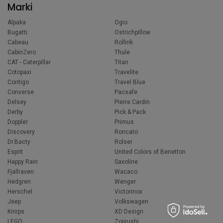
Marki
Alpaka
Ogio
Bugatti
Ostrichpillow
Cabeau
Rollink
CabinZero
Thule
CAT - Caterpillar
Titan
Cotopaxi
Travelite
Contigo
Travel Blue
Converse
Pacsafe
Delsey
Pierre Cardin
Derby
Pick & Pack
Doppler
Primus
Discovery
Roncato
Dr.Bacty
Rolser
Esprit
United Colors of Benetton
Happy Rain
Saxoline
Fjallraven
Wacaco
Hedgren
Wenger
Herschel
Victorinox
Jeep
Volkswagen
Knirps
XD Design
LEGO
Zojirushi