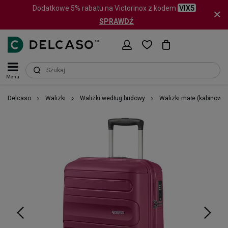
Dodatkowe 5% rabatu na Victorinox z kodem
VIX5
SPRAWDŹ
Menu
Delcaso
Walizki
Walizki według budowy
Walizki małe (kabinowe)