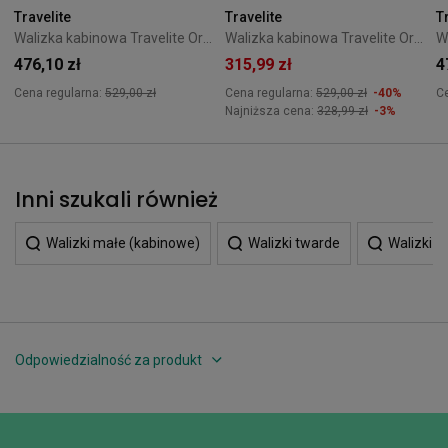
Travelite
Travelite
T
Walizka kabinowa Travelite Orbita 55 cm Limonkowa
Walizka kabinowa Travelite Orbita 55 cm Zielona
476,10 zł
315,99 zł
4
Cena regularna:
529,00 zł
Cena regularna:
529,00 zł
-40%
C
Najniższa cena:
328,99 zł
-3%
Inni szukali również
Walizki małe (kabinowe)
Walizki twarde
Walizki m
Odpowiedzialność za produkt