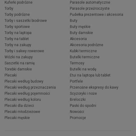
Kuferki podróżne
Parasole automatyczne
Torby
Parasole przeźroczyste
Torby podróżne
Pudełka prezentowe i akcesoria
Torby i saszetki biodrowe
Buty
Torby sportowe
Buty męskie
Torby na laptopa
Buty damskie
Torby na tablet
Akcesoria
Torby na zakupy
Akcesoria podróżne
Torby i sakwy rowerowe
Kubki termiczne
Wózki na zakupy
Butelki termiczne
Saszetki na ramię
Termosy
Torebki damskie
Butelki na wodę
Plecaki
Etui na laptopa lub tablet
Plecaki według budowy
Portfele
Plecaki według przeznaczenia
Przenośne ekspresy do kawy
Plecaki według pojemności
Scyzoryki i noże
Plecaki według koloru
Breloczki
Plecaki dla dzieci
Paski do spodni
Plecaki młodzieżowe
Nowości
Plecaki męskie
Promocje