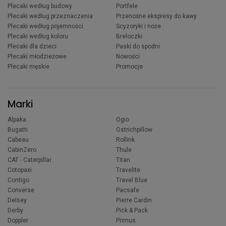
Plecaki według budowy
Portfele
Plecaki według przeznaczenia
Przenośne ekspresy do kawy
Plecaki według pojemności
Scyzoryki i noże
Plecaki według koloru
Breloczki
Plecaki dla dzieci
Paski do spodni
Plecaki młodzieżowe
Nowości
Plecaki męskie
Promocje
Marki
Alpaka
Ogio
Bugatti
Ostrichpillow
Cabeau
Rollink
CabinZero
Thule
CAT - Caterpillar
Titan
Cotopaxi
Travelite
Contigo
Travel Blue
Converse
Pacsafe
Delsey
Pierre Cardin
Derby
Pick & Pack
Doppler
Primus