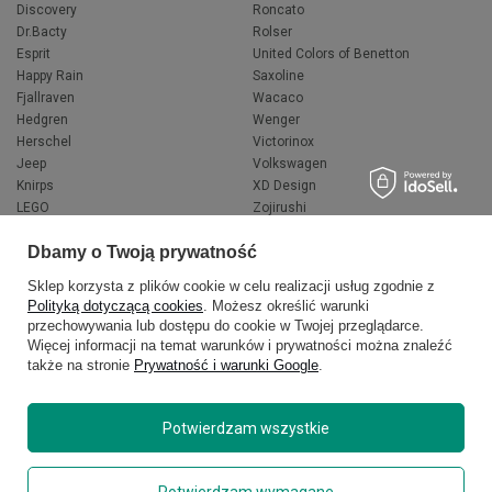
Discovery
Roncato
Dr.Bacty
Rolser
Esprit
United Colors of Benetton
Happy Rain
Saxoline
Fjallraven
Wacaco
Hedgren
Wenger
Herschel
Victorinox
Jeep
Volkswagen
Knirps
XD Design
LEGO
Zojirushi
Muitomas
FLYNKA
Dbamy o Twoją prywatność
National Geographic
VANS
Sklep korzysta z plików cookie w celu realizacji usług zgodnie z
Polityką dotyczącą cookies
. Możesz określić warunki
przechowywania lub dostępu do cookie w Twojej przeglądarce.
Więcej informacji na temat warunków i prywatności można znaleźć
także na stronie
Prywatność i warunki Google
.
Potwierdzam wszystkie
Copyright © 2026
delcaso.pl
. Wszelkie prawa zastrzeżone.
Potwierdzam wymagane