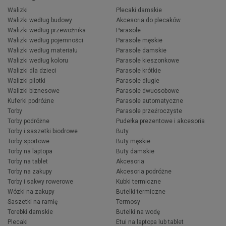
Walizki
Plecaki damskie
Walizki według budowy
Akcesoria do plecaków
Walizki według przewoźnika
Parasole
Walizki według pojemności
Parasole męskie
Walizki według materiału
Parasole damskie
Walizki według koloru
Parasole kieszonkowe
Walizki dla dzieci
Parasole krótkie
Walizki pilotki
Parasole długie
Walizki biznesowe
Parasole dwuosobowe
Kuferki podróżne
Parasole automatyczne
Torby
Parasole przeźroczyste
Torby podróżne
Pudełka prezentowe i akcesoria
Torby i saszetki biodrowe
Buty
Torby sportowe
Buty męskie
Torby na laptopa
Buty damskie
Torby na tablet
Akcesoria
Torby na zakupy
Akcesoria podróżne
Torby i sakwy rowerowe
Kubki termiczne
Wózki na zakupy
Butelki termiczne
Saszetki na ramię
Termosy
Torebki damskie
Butelki na wodę
Plecaki
Etui na laptopa lub tablet