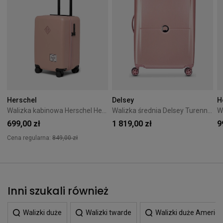
Herschel
Delsey
H
Walizka kabinowa Herschel Heritage 50 cm Różowa
Walizka średnia Delsey Turenne 65 cm Różowa
699,00 zł
1 819,00 zł
9
Cena regularna:
849,00 zł
Inni szukali również
Walizki duże
Walizki twarde
Walizki duże America