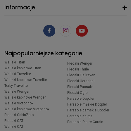
Informacje
Najpopularniejsze kategorie
Walizki Titan
Plecaki Wenger
Walizki kabinowe Titan
Plecaki Thule
Walizki Travelite
Plecaki Fjallraven
Walizki kabinowe Travelite
Plecaki Herschel
Torby Travelite
Plecaki Pacsafe
Walizki Wenger
Plecaki Ogio
Walizki kabinowe Wenger
Parasole Doppler
Walizki Victorinox
Parasole męskie Doppler
Walizki kabinowe Victorinox
Parasole damskie Doppler
Plecaki CabinZero
Parasole Knirps
Plecaki CAT
Parasole Pierre Cardin
Walizki CAT