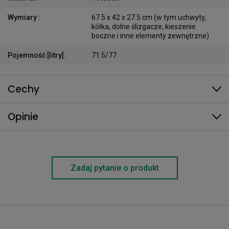
Wymiary
:
67.5 x 42 x 27.5 cm (w tym uchwyty,
kółka, dolne ślizgacze, kieszenie
boczne i inne elementy zewnętrzne)
Pojemność [litry]
:
71.5/77
Cechy
Opinie
Zadaj pytanie o produkt