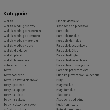
Kategorie
Walizki
Plecaki damskie
Walizki według budowy
Akcesoria do plecaków
Walizki według przewoźnika
Parasole
Walizki według pojemności
Parasole męskie
Walizki według materiału
Parasole damskie
Walizki według koloru
Parasole kieszonkowe
Walizki dla dzieci
Parasole krótkie
Walizki pilotki
Parasole długie
Walizki biznesowe
Parasole dwuosobowe
Kuferki podróżne
Parasole automatyczne
Torby
Parasole przeźroczyste
Torby podróżne
Pudełka prezentowe i akcesoria
Torby i saszetki biodrowe
Buty
Torby sportowe
Buty męskie
Torby na laptopa
Buty damskie
Torby na tablet
Akcesoria
Torby na zakupy
Akcesoria podróżne
Torby i sakwy rowerowe
Kubki termiczne
Wózki na zakupy
Butelki termiczne