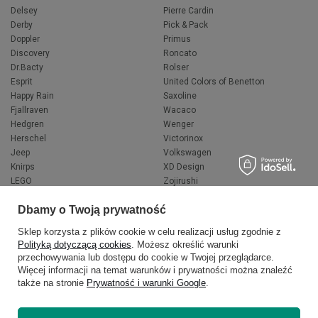
Delsey
Pierre Cardin
Derby
Pick & Pack
Doppler
Primus
Discovery
Roncato
Dr.Bacty
Rolser
Esprit
United Colors of Benetton
Happy Rain
Saxoline
Fjallraven
Wacaco
Hedgren
Wenger
Herschel
Victorinox
Jeep
Volkswagen
Knirps
XD Design
LEGO
Zojirushi
Muitomas
FLYNKA
Dbamy o Twoją prywatność
National Geographic
VANS
Sklep korzysta z plików cookie w celu realizacji usług zgodnie z
Polityką dotyczącą cookies
. Możesz określić warunki
przechowywania lub dostępu do cookie w Twojej przeglądarce.
Więcej informacji na temat warunków i prywatności można znaleźć
także na stronie
Prywatność i warunki Google
.