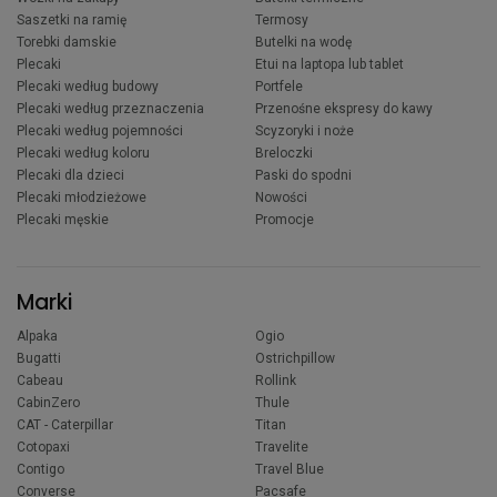
Saszetki na ramię
Termosy
Torebki damskie
Butelki na wodę
Plecaki
Etui na laptopa lub tablet
Plecaki według budowy
Portfele
Plecaki według przeznaczenia
Przenośne ekspresy do kawy
Plecaki według pojemności
Scyzoryki i noże
Plecaki według koloru
Breloczki
Plecaki dla dzieci
Paski do spodni
Plecaki młodzieżowe
Nowości
Plecaki męskie
Promocje
Marki
Alpaka
Ogio
Bugatti
Ostrichpillow
Cabeau
Rollink
CabinZero
Thule
CAT - Caterpillar
Titan
Cotopaxi
Travelite
Contigo
Travel Blue
Converse
Pacsafe