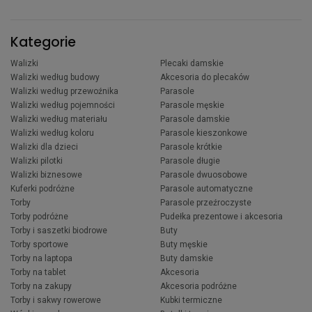
Kategorie
Walizki
Plecaki damskie
Walizki według budowy
Akcesoria do plecaków
Walizki według przewoźnika
Parasole
Walizki według pojemności
Parasole męskie
Walizki według materiału
Parasole damskie
Walizki według koloru
Parasole kieszonkowe
Walizki dla dzieci
Parasole krótkie
Walizki pilotki
Parasole długie
Walizki biznesowe
Parasole dwuosobowe
Kuferki podróżne
Parasole automatyczne
Torby
Parasole przeźroczyste
Torby podróżne
Pudełka prezentowe i akcesoria
Torby i saszetki biodrowe
Buty
Torby sportowe
Buty męskie
Torby na laptopa
Buty damskie
Torby na tablet
Akcesoria
Torby na zakupy
Akcesoria podróżne
Torby i sakwy rowerowe
Kubki termiczne