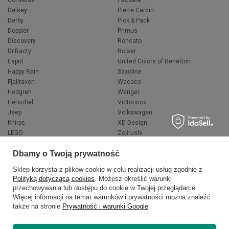
Converse
Pacsafe
Delsey
Pierre Cardin
Derby
Pick & Pack
Doppler
Primus
Discovery
Roncato
Dr.Bacty
Rolser
Esprit
United Colors of Benetton
Happy Rain
Saxoline
Fjallraven
Wacaco
Hedgren
Wenger
Herschel
Victorinox
Jeep
Volkswagen
Knirps
XD Design
LEGO
Zojirushi
Muitomas
FLYNKA
Dbamy o Twoją prywatność
National Geographic
VANS
Sklep korzysta z plików cookie w celu realizacji usług zgodnie z
Polityką dotyczącą cookies
. Możesz określić warunki
przechowywania lub dostępu do cookie w Twojej przeglądarce.
Więcej informacji na temat warunków i prywatności można znaleźć
także na stronie
Prywatność i warunki Google
.