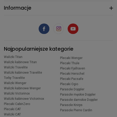
Informacje
Najpopularniejsze kategorie
Walizki Titan
Plecaki Wenger
Walizki kabinowe Titan
Plecaki Thule
Walizki Travelite
Plecaki Fjallraven
Walizki kabinowe Travelite
Plecaki Herschel
Torby Travelite
Plecaki Pacsafe
Walizki Wenger
Plecaki Ogio
Walizki kabinowe Wenger
Parasole Doppler
Walizki Victorinox
Parasole męskie Doppler
Walizki kabinowe Victorinox
Parasole damskie Doppler
Plecaki CabinZero
Parasole Knirps
Plecaki CAT
Parasole Pierre Cardin
Walizki CAT