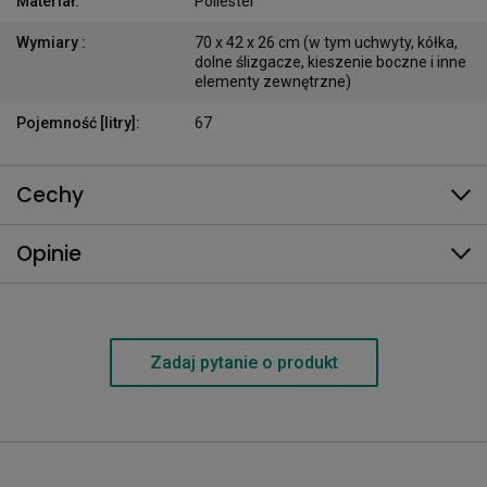
Materiał
:
Poliester
Wymiary
:
70 x 42 x 26 cm (w tym uchwyty, kółka,
dolne ślizgacze, kieszenie boczne i inne
elementy zewnętrzne)
Pojemność [litry]
:
67
Cechy
Opinie
Zadaj pytanie o produkt