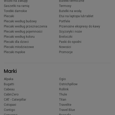
Wózki na zakupy
Butelki termiczne
Saszetki na ramię
Termosy
Torebki damskie
Butelki na wodę
Plecaki
Etui na laptopa lub tablet
Plecaki według budowy
Portfele
Plecaki według przeznaczenia
Przenośne ekspresy do kawy
Plecaki według pojemności
Scyzoryki i noże
Plecaki według koloru
Breloczki
Plecaki dla dzieci
Paski do spodni
Plecaki młodzieżowe
Nowości
Plecaki męskie
Promocje
Marki
Alpaka
Ogio
Bugatti
Ostrichpillow
Cabeau
Rollink
CabinZero
Thule
CAT - Caterpillar
Titan
Cotopaxi
Travelite
Contigo
Travel Blue