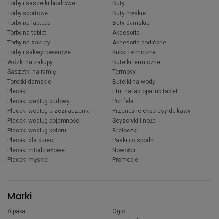
Torby i saszetki biodrowe
Buty
Torby sportowe
Buty męskie
Torby na laptopa
Buty damskie
Torby na tablet
Akcesoria
Torby na zakupy
Akcesoria podróżne
Torby i sakwy rowerowe
Kubki termiczne
Wózki na zakupy
Butelki termiczne
Saszetki na ramię
Termosy
Torebki damskie
Butelki na wodę
Plecaki
Etui na laptopa lub tablet
Plecaki według budowy
Portfele
Plecaki według przeznaczenia
Przenośne ekspresy do kawy
Plecaki według pojemności
Scyzoryki i noże
Plecaki według koloru
Breloczki
Plecaki dla dzieci
Paski do spodni
Plecaki młodzieżowe
Nowości
Plecaki męskie
Promocje
Marki
Alpaka
Ogio