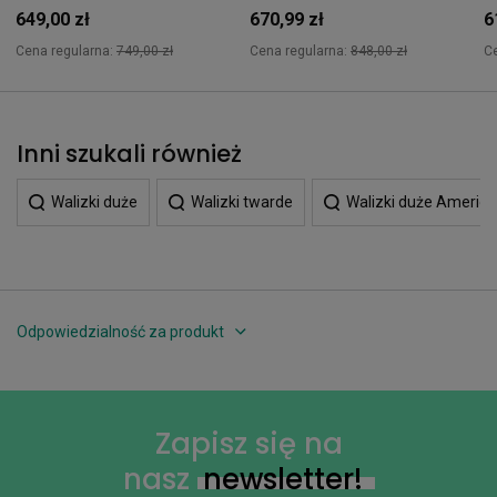
649,00 zł
670,99 zł
6
Cena regularna:
749,00 zł
Cena regularna:
848,00 zł
C
Inni szukali również
Walizki duże
Walizki twarde
Walizki duże America
Odpowiedzialność za produkt
Zapisz się na
nasz
newsletter!