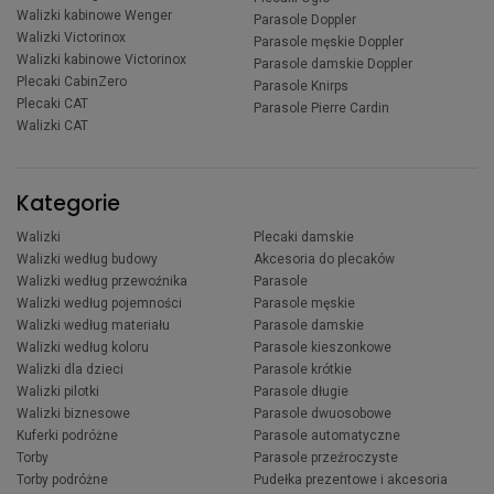
Walizki kabinowe Wenger
Parasole Doppler
Walizki Victorinox
Parasole męskie Doppler
Walizki kabinowe Victorinox
Parasole damskie Doppler
Plecaki CabinZero
Parasole Knirps
Plecaki CAT
Parasole Pierre Cardin
Walizki CAT
Kategorie
Walizki
Plecaki damskie
Walizki według budowy
Akcesoria do plecaków
Walizki według przewoźnika
Parasole
Walizki według pojemności
Parasole męskie
Walizki według materiału
Parasole damskie
Walizki według koloru
Parasole kieszonkowe
Walizki dla dzieci
Parasole krótkie
Walizki pilotki
Parasole długie
Walizki biznesowe
Parasole dwuosobowe
Kuferki podróżne
Parasole automatyczne
Torby
Parasole przeźroczyste
Torby podróżne
Pudełka prezentowe i akcesoria