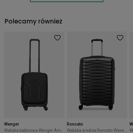
Polecamy również
Wenger
Roncato
W
Walizka kabinowa Wenger Amplix Hardside 55 cm Black
Walizka średnia Roncato Wave 66 cm Czarna