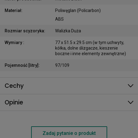
Materiał
:
Poliwęglan (Policarbon)
ABS
Rozmiar scyzoryka
:
Walizka Duża
Wymiary
:
77 x 51.5 x 29.5 cm (w tym uchwyty,
kółka, dolne ślizgacze, kieszenie
boczne i inne elementy zewnętrzne)
Pojemność [litry]
:
97/109
Cechy
Opinie
Zadaj pytanie o produkt