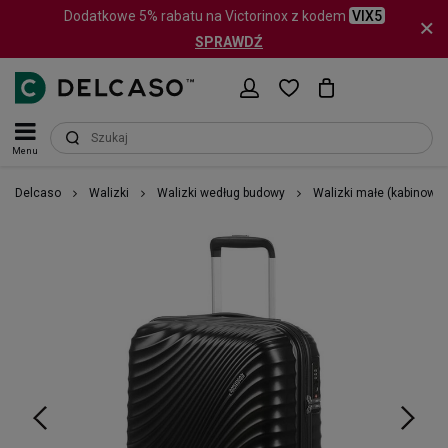
Dodatkowe 5% rabatu na Victorinox z kodem
VIX5
SPRAWDŹ
Menu
Delcaso
Walizki
Walizki według budowy
Walizki małe (kabinowe)