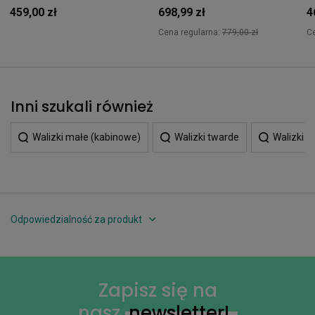
459,00 zł
698,99 zł
4
Cena regularna:
779,00 zł
C
Inni szukali również
Walizki małe (kabinowe)
Walizki twarde
Walizki m
Odpowiedzialność za produkt
Zapisz się na
nasz
newsletter!