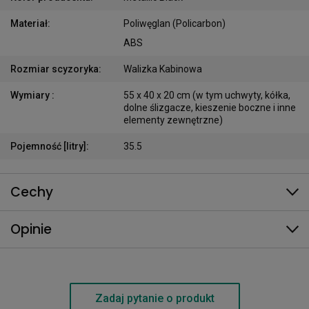
Materiał
:
Poliwęglan (Policarbon)
ABS
Rozmiar scyzoryka
:
Walizka Kabinowa
Wymiary
:
55 x 40 x 20 cm (w tym uchwyty, kółka,
dolne ślizgacze, kieszenie boczne i inne
elementy zewnętrzne)
Pojemność [litry]
:
35.5
Cechy
Opinie
Zadaj pytanie o produkt