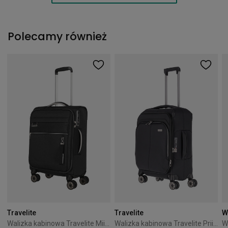
Polecamy również
Travelite
Travelite
W
Walizka kabinowa Travelite Miigo 55 cm czarna
Walizka kabinowa Travelite Priima 55 cm czarna