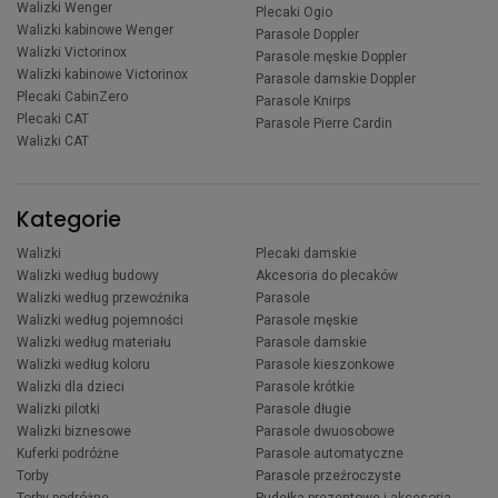
Walizki Wenger
Plecaki Ogio
Walizki kabinowe Wenger
Parasole Doppler
Walizki Victorinox
Parasole męskie Doppler
Walizki kabinowe Victorinox
Parasole damskie Doppler
Plecaki CabinZero
Parasole Knirps
Plecaki CAT
Parasole Pierre Cardin
Walizki CAT
Kategorie
Walizki
Plecaki damskie
Walizki według budowy
Akcesoria do plecaków
Walizki według przewoźnika
Parasole
Walizki według pojemności
Parasole męskie
Walizki według materiału
Parasole damskie
Walizki według koloru
Parasole kieszonkowe
Walizki dla dzieci
Parasole krótkie
Walizki pilotki
Parasole długie
Walizki biznesowe
Parasole dwuosobowe
Kuferki podróżne
Parasole automatyczne
Torby
Parasole przeźroczyste
Torby podróżne
Pudełka prezentowe i akcesoria