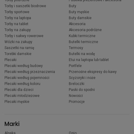
Torby i saszetki biodrowe
Buty
Torby sportowe
Buty męskie
Torby na laptopa
Buty damskie
Torby na tablet
Akcesoria
Torby na zakupy
Akcesoria podróżne
Torby i sakwy rowerowe
Kubki termiczne
Wózki na zakupy
Butelki termiczne
Saszetki na ramię
Termosy
Torebki damskie
Butelki na wodę
Plecaki
Etui na laptopa lub tablet
Plecaki według budowy
Portfele
Plecaki według przeznaczenia
Przenośne ekspresy do kawy
Plecaki według pojemności
Scyzoryki i noże
Plecaki według koloru
Breloczki
Plecaki dla dzieci
Paski do spodni
Plecaki młodzieżowe
Nowości
Plecaki męskie
Promocje
Marki
Alpaka
Ogio