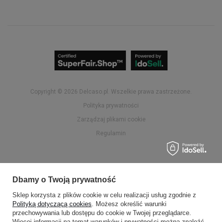
Copyright © 2026
delcaso.pl
. Wszelkie prawa zastrzeżone.
Polityka prywatności
Zarządzaj plikami cookie
Regulamin
Dbamy o Twoją prywatność
Sklep korzysta z plików cookie w celu realizacji usług zgodnie z
Polityką dotyczącą cookies
. Możesz określić warunki
przechowywania lub dostępu do cookie w Twojej przeglądarce.
Więcej informacji na temat warunków i prywatności można znaleźć