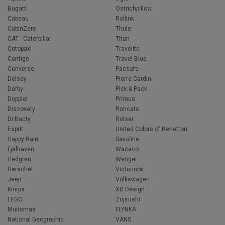
Bugatti
Ostrichpillow
Cabeau
Rollink
CabinZero
Thule
CAT - Caterpillar
Titan
Cotopaxi
Travelite
Contigo
Travel Blue
Converse
Pacsafe
Delsey
Pierre Cardin
Derby
Pick & Pack
Doppler
Primus
Discovery
Roncato
Dr.Bacty
Rolser
Esprit
United Colors of Benetton
Happy Rain
Saxoline
Fjallraven
Wacaco
Hedgren
Wenger
Herschel
Victorinox
Jeep
Volkswagen
Knirps
XD Design
LEGO
Zojirushi
Muitomas
FLYNKA
National Geographic
VANS