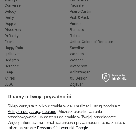
Converse
Pacsafe
Delsey
Pierre Cardin
Derby
Pick & Pack
Doppler
Primus
Discovery
Roncato
Dr.Bacty
Rolser
Esprit
United Colors of Benetton
Happy Rain
Saxoline
Fjallraven
Wacaco
Hedgren
Wenger
Herschel
Victorinox
Jeep
Volkswagen
Knirps
XD Design
LEGO
Zojirushi
Muitomas
FLYNKA
Dbamy o Twoją prywatność
National Geographic
VANS
Sklep korzysta z plików cookie w celu realizacji usług zgodnie z
Polityką dotyczącą cookies
. Możesz określić warunki
przechowywania lub dostępu do cookie w Twojej przeglądarce.
Więcej informacji na temat warunków i prywatności można znaleźć
także na stronie
Prywatność i warunki Google
.