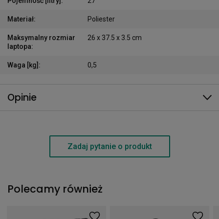
Pojemność [litry]
:
27
Materiał
:
Poliester
Maksymalny rozmiar
26 x 37.5 x 3.5 cm
laptopa
:
Waga [kg]
:
0,5
Opinie
Zadaj pytanie o produkt
Polecamy również