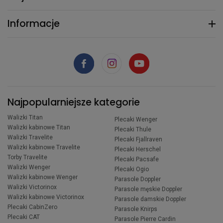
Informacje
Najpopularniejsze kategorie
Walizki Titan
Plecaki Wenger
Walizki kabinowe Titan
Plecaki Thule
Walizki Travelite
Plecaki Fjallraven
Walizki kabinowe Travelite
Plecaki Herschel
Torby Travelite
Plecaki Pacsafe
Walizki Wenger
Plecaki Ogio
Walizki kabinowe Wenger
Parasole Doppler
Walizki Victorinox
Parasole męskie Doppler
Walizki kabinowe Victorinox
Parasole damskie Doppler
Plecaki CabinZero
Parasole Knirps
Plecaki CAT
Parasole Pierre Cardin