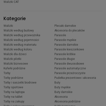
Walizki CAT
Kategorie
Walizki
Plecaki damskie
Walizki według budowy
Akcesoria do plecaków
Walizki według przewoźnika
Parasole
Walizki według pojemności
Parasole męskie
Walizki według materiału
Parasole damskie
Walizki według koloru
Parasole kieszonkowe
Walizki dla dzieci
Parasole krótkie
Walizki pilotki
Parasole długie
Walizki biznesowe
Parasole dwuosobowe
Kuferki podróżne
Parasole automatyczne
Torby
Parasole przeźroczyste
Torby podróżne
Pudełka prezentowe i akcesoria
Torby i saszetki biodrowe
Buty
Torby sportowe
Buty męskie
Torby na laptopa
Buty damskie
Torby na tablet
Akcesoria
Torby na zakupy
Akcesoria podróżne