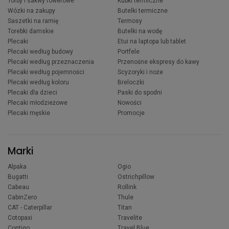
Torby i sakwy rowerowe
Kubki termiczne
Wózki na zakupy
Butelki termiczne
Saszetki na ramię
Termosy
Torebki damskie
Butelki na wodę
Plecaki
Etui na laptopa lub tablet
Plecaki według budowy
Portfele
Plecaki według przeznaczenia
Przenośne ekspresy do kawy
Plecaki według pojemności
Scyzoryki i noże
Plecaki według koloru
Breloczki
Plecaki dla dzieci
Paski do spodni
Plecaki młodzieżowe
Nowości
Plecaki męskie
Promocje
Marki
Alpaka
Ogio
Bugatti
Ostrichpillow
Cabeau
Rollink
CabinZero
Thule
CAT - Caterpillar
Titan
Cotopaxi
Travelite
Contigo
Travel Blue