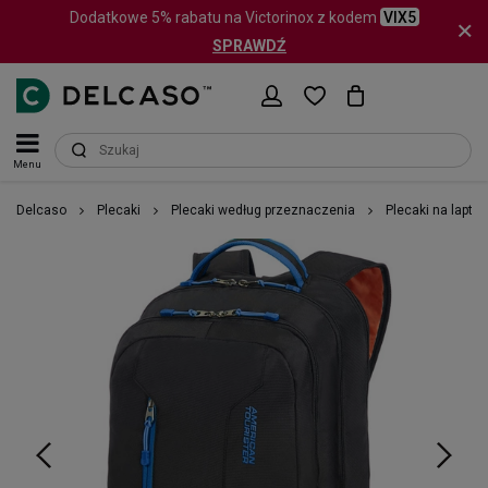
Dodatkowe 5% rabatu na Victorinox z kodem
VIX5
SPRAWDŹ
Menu
Delcaso
Plecaki
Plecaki według przeznaczenia
Plecaki na lapto