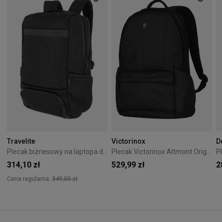
Travelite
Victorinox
D
Plecak biznesowy na laptopa do 15,6'' Travelite Meet Czarny
Plecak Victorinox Altmont Original czarny
314,10 zł
529,99 zł
2
Cena regularna:
349,00 zł