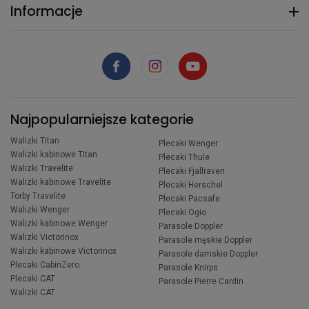
Informacje
Najpopularniejsze kategorie
Walizki Titan
Plecaki Wenger
Walizki kabinowe Titan
Plecaki Thule
Walizki Travelite
Plecaki Fjallraven
Walizki kabinowe Travelite
Plecaki Herschel
Torby Travelite
Plecaki Pacsafe
Walizki Wenger
Plecaki Ogio
Walizki kabinowe Wenger
Parasole Doppler
Walizki Victorinox
Parasole męskie Doppler
Walizki kabinowe Victorinox
Parasole damskie Doppler
Plecaki CabinZero
Parasole Knirps
Plecaki CAT
Parasole Pierre Cardin
Walizki CAT