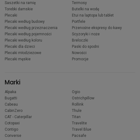
Saszetki na ramię
Termosy
Torebki damskie
Butelki na wodę
Plecaki
Etui na laptopa lub tablet
Plecaki według budowy
Portfele
Plecaki według przeznaczenia
Przenośne ekspresy do kawy
Plecaki według pojemności
Scyzoryki i noże
Plecaki według koloru
Breloczki
Plecaki dla dzieci
Paski do spodni
Plecaki młodzieżowe
Nowości
Plecaki męskie
Promocje
Marki
Alpaka
Ogio
Bugatti
Ostrichpillow
Cabeau
Rollink
CabinZero
Thule
CAT - Caterpillar
Titan
Cotopaxi
Travelite
Contigo
Travel Blue
Converse
Pacsafe