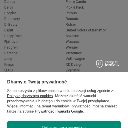
Delsey
Pierre Cardin
Derby
Pick & Pack
Doppler
Primus
Discovery
Roncato
Dr.Bacty
Rolser
Esprit
United Colors of Benetton
Happy Rain
Saxoline
Fjallraven
Wacaco
Hedgren
Wenger
Herschel
Victorinox
Jeep
Volkswagen
Knirps
XD Design
LEGO
Zojirushi
Muitomas
FLYNKA
Dbamy o Twoją prywatność
National Geographic
VANS
Sklep korzysta z plików cookie w celu realizacji usług zgodnie z
Polityką dotyczącą cookies
. Możesz określić warunki
przechowywania lub dostępu do cookie w Twojej przeglądarce.
Więcej informacji na temat warunków i prywatności można znaleźć
także na stronie
Prywatność i warunki Google
.
Potwierdzam wszystkie