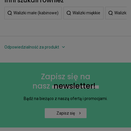
Inni szukali również
Walizki małe (kabinowe)
Walizki miękkie
Walizki 
Odpowiedzialność za produkt
Zapisz się na
nasz
newsletter!
Bądź na bieżąco z naszą ofertą i promocjami.
Zapisz się