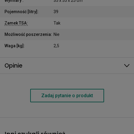
Wymiary
:
35 x 55 x 25 cm
Pojemność [litry]
:
39
Zamek TSA
:
Tak
Możliwość poszerzenia
:
Nie
Waga [kg]
:
2,5
Opinie
Zadaj pytanie o produkt