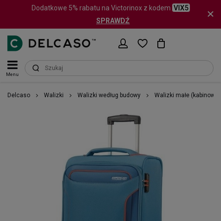
Dodatkowe 5% rabatu na Victorinox z kodem
VIX5
SPRAWDŹ
Menu
Delcaso
Walizki
Walizki według budowy
Walizki małe (kabinowe)