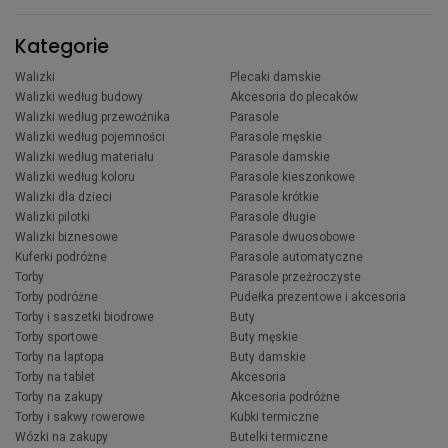
Kategorie
Walizki
Plecaki damskie
Walizki według budowy
Akcesoria do plecaków
Walizki według przewoźnika
Parasole
Walizki według pojemności
Parasole męskie
Walizki według materiału
Parasole damskie
Walizki według koloru
Parasole kieszonkowe
Walizki dla dzieci
Parasole krótkie
Walizki pilotki
Parasole długie
Walizki biznesowe
Parasole dwuosobowe
Kuferki podróżne
Parasole automatyczne
Torby
Parasole przeźroczyste
Torby podróżne
Pudełka prezentowe i akcesoria
Torby i saszetki biodrowe
Buty
Torby sportowe
Buty męskie
Torby na laptopa
Buty damskie
Torby na tablet
Akcesoria
Torby na zakupy
Akcesoria podróżne
Torby i sakwy rowerowe
Kubki termiczne
Wózki na zakupy
Butelki termiczne