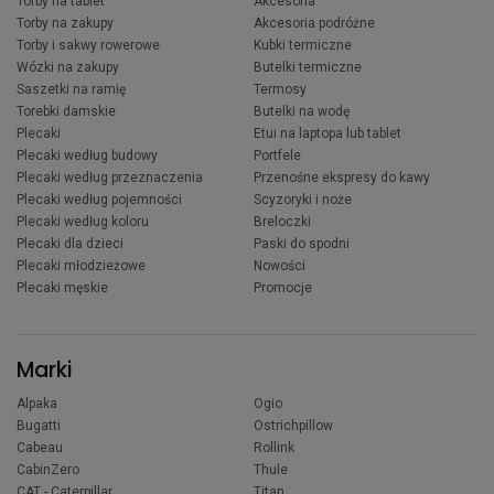
Torby na tablet
Akcesoria
Torby na zakupy
Akcesoria podróżne
Torby i sakwy rowerowe
Kubki termiczne
Wózki na zakupy
Butelki termiczne
Saszetki na ramię
Termosy
Torebki damskie
Butelki na wodę
Plecaki
Etui na laptopa lub tablet
Plecaki według budowy
Portfele
Plecaki według przeznaczenia
Przenośne ekspresy do kawy
Plecaki według pojemności
Scyzoryki i noże
Plecaki według koloru
Breloczki
Plecaki dla dzieci
Paski do spodni
Plecaki młodzieżowe
Nowości
Plecaki męskie
Promocje
Marki
Alpaka
Ogio
Bugatti
Ostrichpillow
Cabeau
Rollink
CabinZero
Thule
CAT - Caterpillar
Titan