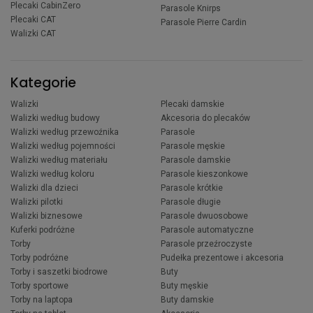
Plecaki CabinZero
Parasole Knirps
Plecaki CAT
Parasole Pierre Cardin
Walizki CAT
Kategorie
Walizki
Plecaki damskie
Walizki według budowy
Akcesoria do plecaków
Walizki według przewoźnika
Parasole
Walizki według pojemności
Parasole męskie
Walizki według materiału
Parasole damskie
Walizki według koloru
Parasole kieszonkowe
Walizki dla dzieci
Parasole krótkie
Walizki pilotki
Parasole długie
Walizki biznesowe
Parasole dwuosobowe
Kuferki podróżne
Parasole automatyczne
Torby
Parasole przeźroczyste
Torby podróżne
Pudełka prezentowe i akcesoria
Torby i saszetki biodrowe
Buty
Torby sportowe
Buty męskie
Torby na laptopa
Buty damskie