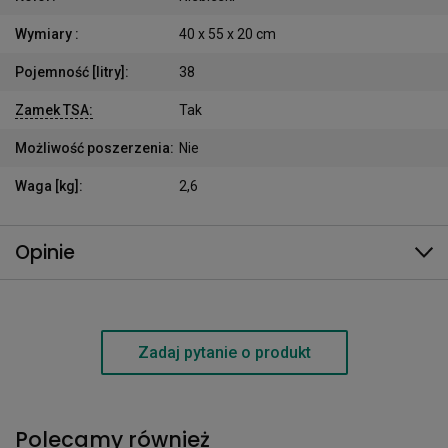
Wymiary
:
40 x 55 x 20 cm
Pojemność [litry]
:
38
Zamek TSA
:
Tak
Możliwość poszerzenia
:
Nie
Waga [kg]
:
2,6
Opinie
Zadaj pytanie o produkt
Polecamy również