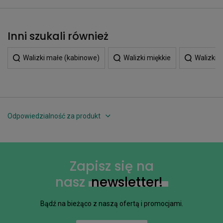
Inni szukali również
Walizki małe (kabinowe)
Walizki miękkie
Walizki 
Odpowiedzialność za produkt
Zapisz się na
nasz
newsletter!
Bądź na bieżąco z naszą ofertą i promocjami.