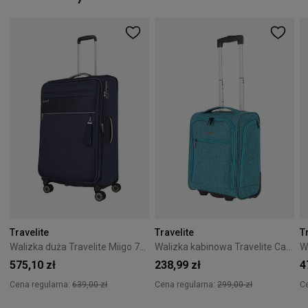
Travelite
Travelite
T
Walizka duża Travelite Miigo 77 cm niebieska
Walizka kabinowa Travelite Cabin 43 cm mała niebieska
575,10 zł
238,99 zł
4
Cena regularna:
639,00 zł
Cena regularna:
299,00 zł
C