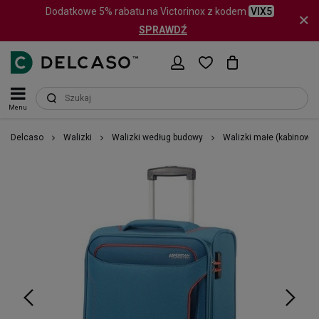
Dodatkowe 5% rabatu na Victorinox z kodem
VIX5
SPRAWDŹ
Menu
Delcaso
Walizki
Walizki według budowy
Walizki małe (kabinowe)