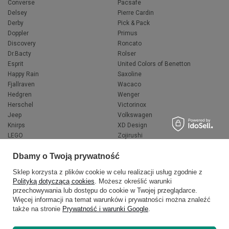
Converse
Pacsafe
Delsey
Pierre Cardin
Derby
Pick & Pack
Doppler
Primus
Discovery
Roncato
Dr.Bacty
Rolser
Esprit
United Colors of Benetton
Happy Rain
Saxoline
Fjallraven
Wacaco
Hedgren
Wenger
Herschel
Victorinox
Jeep
Volkswagen
Knirps
XD Design
LEGO
Zojirushi
Muitomas
FLYNKA
Dbamy o Twoją prywatność
National Geographic
VANS
Sklep korzysta z plików cookie w celu realizacji usług zgodnie z
Polityką dotyczącą cookies
. Możesz określić warunki
przechowywania lub dostępu do cookie w Twojej przeglądarce.
Więcej informacji na temat warunków i prywatności można znaleźć
także na stronie
Prywatność i warunki Google
.