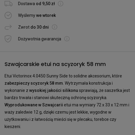
Dostawa
od 9,50 zł
Wyślemy
we wtorek
Zwrot
do 30 dni
Dożywotnia gwarancja
Szwajcarskie etui na scyzoryk 58 mm
Etui Victorinox 4.0450 Sunny Side to solidne akcesorium, które
zabezpieczy scyzoryk 58 mm
. Wytrzymała konstrukcja i
wykonanie z
wysokiej jakości silikonu
sprawiają, że saszetka jest
bardzo trwała i stanowi skuteczną ochronę scyzoryka.
Wyprodukowane w Szwajcarii
etui ma wymiary 72 x 33 x 12 mm i
waży zaledwie 12 g, dzięki czemu jest lekkie, wygodne w
użytkowaniu i z łatwością mieści się w plecaku, torebce czy
kieszeni.