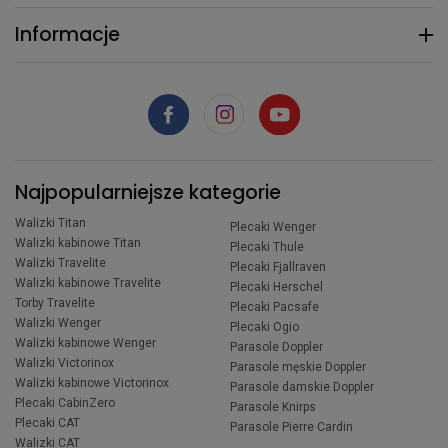
Informacje
Najpopularniejsze kategorie
Walizki Titan
Plecaki Wenger
Walizki kabinowe Titan
Plecaki Thule
Walizki Travelite
Plecaki Fjallraven
Walizki kabinowe Travelite
Plecaki Herschel
Torby Travelite
Plecaki Pacsafe
Walizki Wenger
Plecaki Ogio
Walizki kabinowe Wenger
Parasole Doppler
Walizki Victorinox
Parasole męskie Doppler
Walizki kabinowe Victorinox
Parasole damskie Doppler
Plecaki CabinZero
Parasole Knirps
Plecaki CAT
Parasole Pierre Cardin
Walizki CAT