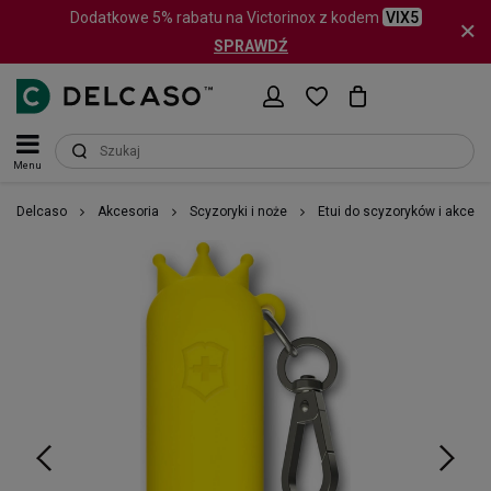
Dodatkowe 5% rabatu na Victorinox z kodem
VIX5
SPRAWDŹ
Menu
Delcaso
Akcesoria
Scyzoryki i noże
Etui do scyzoryków i akceso