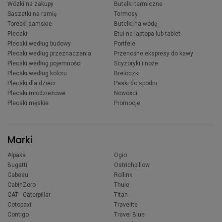
Wózki na zakupy
Butelki termiczne
Saszetki na ramię
Termosy
Torebki damskie
Butelki na wodę
Plecaki
Etui na laptopa lub tablet
Plecaki według budowy
Portfele
Plecaki według przeznaczenia
Przenośne ekspresy do kawy
Plecaki według pojemności
Scyzoryki i noże
Plecaki według koloru
Breloczki
Plecaki dla dzieci
Paski do spodni
Plecaki młodzieżowe
Nowości
Plecaki męskie
Promocje
Marki
Alpaka
Ogio
Bugatti
Ostrichpillow
Cabeau
Rollink
CabinZero
Thule
CAT - Caterpillar
Titan
Cotopaxi
Travelite
Contigo
Travel Blue