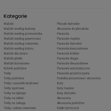
Kategorie
Walizki
Plecaki damskie
Walizki według budowy
Akcesoria do plecaków
Walizki według przewoźnika
Parasole
Walizki według pojemności
Parasole męskie
Walizki według materiału
Parasole damskie
Walizki według koloru
Parasole kieszonkowe
Walizki dla dzieci
Parasole krótkie
Walizki pilotki
Parasole długie
Walizki biznesowe
Parasole dwuosobowe
Kuferki podróżne
Parasole automatyczne
Torby
Parasole przeźroczyste
Torby podróżne
Pudełka prezentowe i akcesoria
Torby i saszetki biodrowe
Buty
Torby sportowe
Buty męskie
Torby na laptopa
Buty damskie
Torby na tablet
Akcesoria
Torby na zakupy
Akcesoria podróżne
Torby i sakwy rowerowe
Kubki termiczne