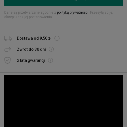
Dane są przetwarzane zgodnie z
polityką prywatności
. Przesyłając je,
akceptujesz jej postanowienia.
Dostawa
od 9,50 zł
Zwrot
do 30 dni
2 lata gwarancji