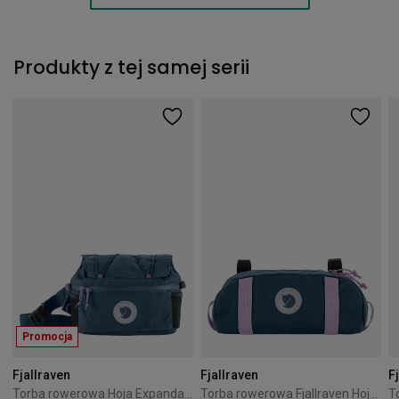
Produkty z tej samej serii
Promocja
Fjallraven
Fjallraven
F
Torba rowerowa Hoja Expandable Hip Pack Fjallraven Royal blue
Torba rowerowa Fjallraven Hoja Handlebar Pocket 1,5L Graphite black