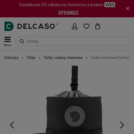
Dodatkowe 5% rabatu na Victorinox z kodem
VIX5
SPRAWDŹ
Menu
Delcaso
Torby
Torby i sakwy rowerowe
Torba rowerowa Fjallrave