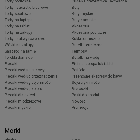
Torby podróżne
Pudełka prezentowe i akcesoria
Torby i saszetki biodrowe
Buty
Torby sportowe
Buty męskie
Torby na laptopa
Buty damskie
Torby na tablet
Akcesoria
Torby na zakupy
Akcesoria podróżne
Torby i sakwy rowerowe
Kubki termiczne
Wózki na zakupy
Butelki termiczne
Saszetki na ramię
Termosy
Torebki damskie
Butelki na wodę
Plecaki
Etui na laptopa lub tablet
Plecaki według budowy
Portfele
Plecaki według przeznaczenia
Przenośne ekspresy do kawy
Plecaki według pojemności
Scyzoryki i noże
Plecaki według koloru
Breloczki
Plecaki dla dzieci
Paski do spodni
Plecaki młodzieżowe
Nowości
Plecaki męskie
Promocje
Marki