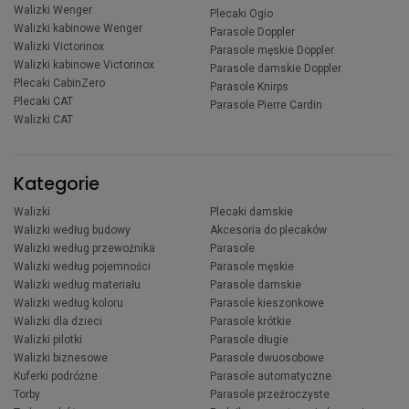
Walizki Wenger
Plecaki Ogio
Walizki kabinowe Wenger
Parasole Doppler
Walizki Victorinox
Parasole męskie Doppler
Walizki kabinowe Victorinox
Parasole damskie Doppler
Plecaki CabinZero
Parasole Knirps
Plecaki CAT
Parasole Pierre Cardin
Walizki CAT
Kategorie
Walizki
Plecaki damskie
Walizki według budowy
Akcesoria do plecaków
Walizki według przewoźnika
Parasole
Walizki według pojemności
Parasole męskie
Walizki według materiału
Parasole damskie
Walizki według koloru
Parasole kieszonkowe
Walizki dla dzieci
Parasole krótkie
Walizki pilotki
Parasole długie
Walizki biznesowe
Parasole dwuosobowe
Kuferki podróżne
Parasole automatyczne
Torby
Parasole przeźroczyste