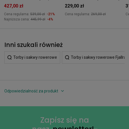
427,00 zł
229,00 zł
3
Cena regularna:
539,00 zł
-21%
Cena regularna:
269,00 zł
C
Najniższa cena:
445,99 zł
-4%
Inni szukali również
Torby i sakwy rowerowe
Torby i sakwy rowerowe Fjallrav
Odpowiedzialność za produkt
Zapisz się na