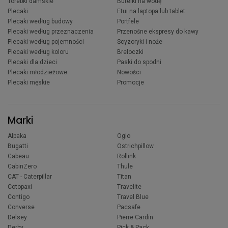
Torebki damskie
Butelki na wodę
Plecaki
Etui na laptopa lub tablet
Plecaki według budowy
Portfele
Plecaki według przeznaczenia
Przenośne ekspresy do kawy
Plecaki według pojemności
Scyzoryki i noże
Plecaki według koloru
Breloczki
Plecaki dla dzieci
Paski do spodni
Plecaki młodzieżowe
Nowości
Plecaki męskie
Promocje
Marki
Alpaka
Ogio
Bugatti
Ostrichpillow
Cabeau
Rollink
CabinZero
Thule
CAT - Caterpillar
Titan
Cotopaxi
Travelite
Contigo
Travel Blue
Converse
Pacsafe
Delsey
Pierre Cardin
Derby
Pick & Pack