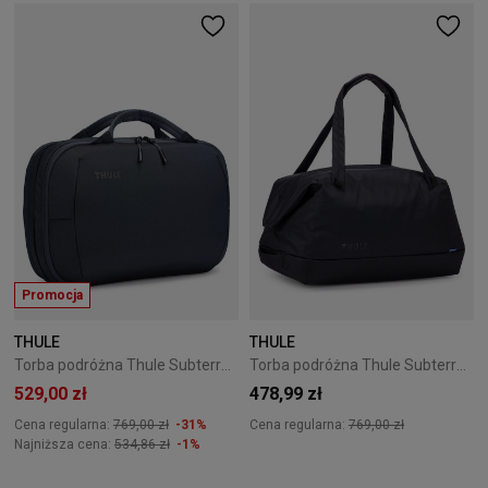
Promocja
THULE
THULE
Torba podróżna Thule Subterra 2 Hybrid Travel Bag 23L - dark slate
Torba podróżna Thule Subterra 2 Duffel 35L - black
529,00 zł
478,99 zł
Cena regularna:
769,00 zł
-31%
Cena regularna:
769,00 zł
Najniższa cena:
534,86 zł
-1%