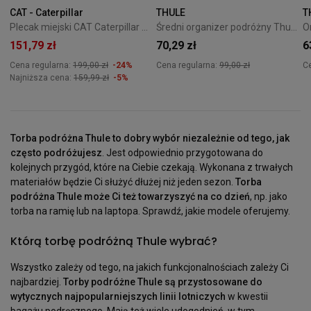
CAT - Caterpillar
THULE
T
Plecak miejski CAT Caterpillar V-Power Cabin Cargo czarny
Średni organizer podróżny Thule Packing Cube M - gentle beige
151,79 zł
70,29 zł
6
Cena regularna:
199,00 zł
-24%
Cena regularna:
99,00 zł
C
Najniższa cena:
159,99 zł
-5%
Torba podróżna Thule to dobry wybór niezależnie od tego, jak
często podróżujesz
. Jest odpowiednio przygotowana do
kolejnych przygód, które na Ciebie czekają. Wykonana z trwałych
materiałów będzie Ci służyć dłużej niż jeden sezon.
Torba
podróżna Thule może Ci też towarzyszyć na co dzień
, np. jako
torba na ramię lub na laptopa. Sprawdź, jakie modele oferujemy.
Którą torbę podróżną Thule wybrać?
Wszystko zależy od tego, na jakich funkcjonalnościach zależy Ci
najbardziej.
Torby podróżne Thule są przystosowane do
wytycznych najpopularniejszych linii lotniczych
w kwestii