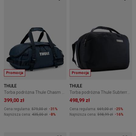
Promocja
Promocja
THULE
THULE
Torba podróżna Thule Chasm 30L darkest blue
Torba podróżna Thule Subterra 23L granatowa
399,00 zł
498,99 zł
Cena regularna:
579,00 zł
-31%
Cena regularna:
669,00 zł
-25%
Najniższa cena:
435,00 zł
-8%
Najniższa cena:
598,99 zł
-16%