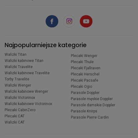
Najpopularniejsze kategorie
Walizki Titan
Plecaki Wenger
Walizki kabinowe Titan
Plecaki Thule
Walizki Travelite
Plecaki Fjallraven
Walizki kabinowe Travelite
Plecaki Herschel
Torby Travelite
Plecaki Pacsafe
Walizki Wenger
Plecaki Ogio
Walizki kabinowe Wenger
Parasole Doppler
Walizki Victorinox
Parasole męskie Doppler
Walizki kabinowe Victorinox
Parasole damskie Doppler
Plecaki CabinZero
Parasole Knirps
Plecaki CAT
Parasole Pierre Cardin
Walizki CAT