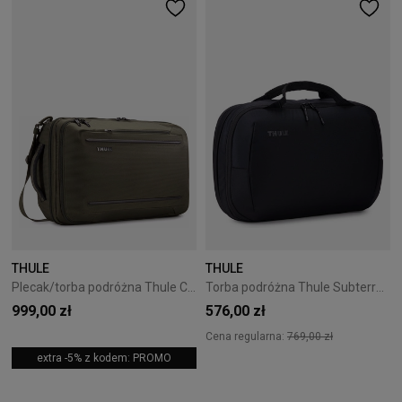
THULE
THULE
Plecak/torba podróżna Thule Crossover 2 41L zielona
Torba podróżna Thule Subterra 2 Hybrid Travel Bag 23L - black
999,00 zł
576,00 zł
Cena regularna:
769,00 zł
extra -5% z kodem: PROMO