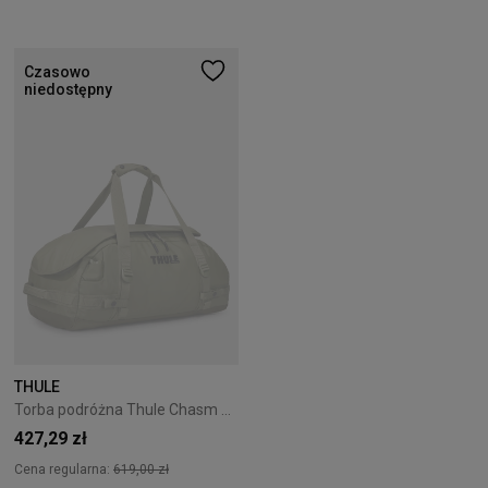
Czasowo
niedostępny
THULE
Torba podróżna Thule Chasm 40L Olivine
427,29 zł
Cena regularna:
619,00 zł