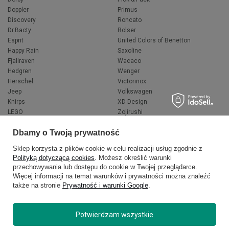
Doppler
Primus
Discovery
Roncato
Dr.Bacty
Rolser
Esprit
United Colors of Benetton
Happy Rain
Saxoline
Fjallraven
Wacaco
Hedgren
Wenger
Herschel
Victorinox
Jeep
Volkswagen
Knirps
XD Design
LEGO
Zojirushi
Muitomas
FLYNKA
Dbamy o Twoją prywatność
National Geographic
VANS
Sklep korzysta z plików cookie w celu realizacji usług zgodnie z
Polityką dotyczącą cookies
. Możesz określić warunki
przechowywania lub dostępu do cookie w Twojej przeglądarce.
Więcej informacji na temat warunków i prywatności można znaleźć
także na stronie
Prywatność i warunki Google
.
Potwierdzam wszystkie