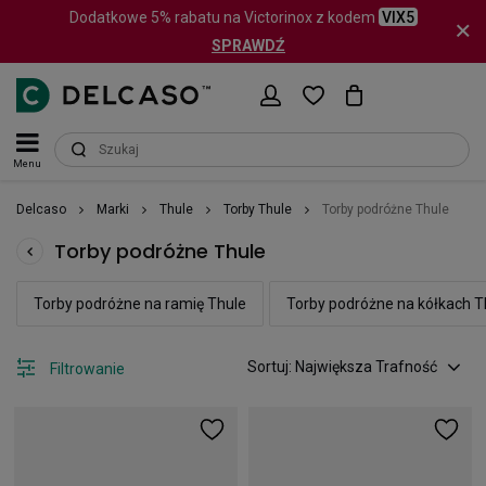
Dodatkowe 5% rabatu na Victorinox z kodem
VIX5
SPRAWDŹ
Menu
Delcaso
Marki
Thule
Torby Thule
Torby podróżne Thule
Torby podróżne Thule
Torby podróżne na ramię Thule
Torby podróżne na kółkach T
Sortuj: Największa Trafność
Filtrowanie