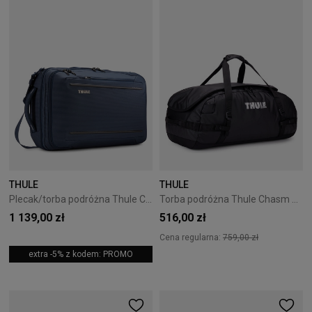
THULE
THULE
Plecak/torba podróżna Thule Crossover 2 41L granatowa
Torba podróżna Thule Chasm 70L Black
1 139,00 zł
516,00 zł
Cena regularna:
759,00 zł
extra -5% z kodem: PROMO