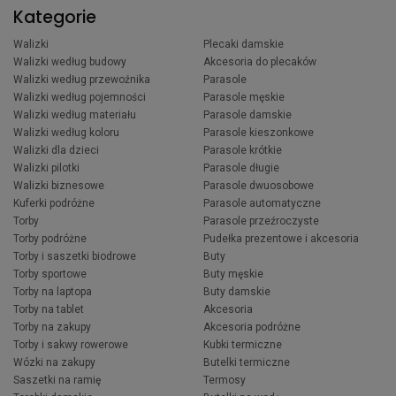
Kategorie
Walizki
Plecaki damskie
Walizki według budowy
Akcesoria do plecaków
Walizki według przewoźnika
Parasole
Walizki według pojemności
Parasole męskie
Walizki według materiału
Parasole damskie
Walizki według koloru
Parasole kieszonkowe
Walizki dla dzieci
Parasole krótkie
Walizki pilotki
Parasole długie
Walizki biznesowe
Parasole dwuosobowe
Kuferki podróżne
Parasole automatyczne
Torby
Parasole przeźroczyste
Torby podróżne
Pudełka prezentowe i akcesoria
Torby i saszetki biodrowe
Buty
Torby sportowe
Buty męskie
Torby na laptopa
Buty damskie
Torby na tablet
Akcesoria
Torby na zakupy
Akcesoria podróżne
Torby i sakwy rowerowe
Kubki termiczne
Wózki na zakupy
Butelki termiczne
Saszetki na ramię
Termosy