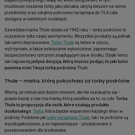
bagażu podręcznego. Mają też wiele udogodnień, w tym
możliwość noszenia torby jako plecaka, ukrytą kieszeń na cenne
przedmioty oraz odrębny pokrowiec na laptopa do 15,4 cala
dostępny w niektórych modelach.
Szwedzka marka Thule działa od 1942 roku – torby podróżne to
oczywiście tylko część asortymentu. Wszystkie produkty są jednak
tak samo dopracowane.
Torby Thule
są łatwe w użyciu,
wytrzymałe, a także estetycznie wykończone, zapewniając
bezpieczeństwo rzeczom znajdującym się w środku. Dzięki temu
tak naprawdę
jedyna decyzja, którą musisz podjąć, to jaki kolor
powinna mieć Twoja torba podróżna
Thule.
Thule – marka, którą pokochasz za torby podróżne
Wiemy, że miłość jest dużym słowem, ale nie oszukujmy się –
prawie każdy z nas ma markę, którą uwielbia za to, co robi.
Torba
Thule to propozycja dla osób, które szukają produktu
doskonałego
.
Torby
, która będzie wsparciem każdego dnia i w
podróży. Podobnie jak
torby na laptopa Thule
, tak i te podróżne są
wysokojakościowe, a co najważniejsze – produkowane z
poszanowaniem dla środowiska.