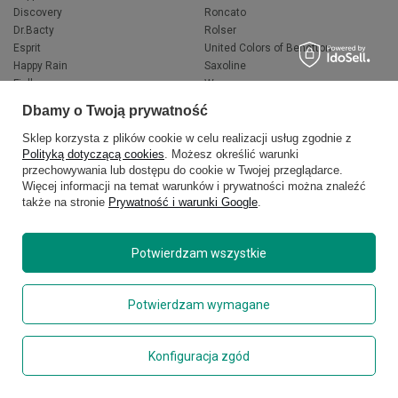
Discovery
Roncato
Dr.Bacty
Rolser
Esprit
United Colors of Benetton
Happy Rain
Saxoline
Fjallraven
Wacaco
Hedgren
Wenger
Dbamy o Twoją prywatność
Herschel
Victorinox
Jeep
Volkswagen
Sklep korzysta z plików cookie w celu realizacji usług zgodnie z
Polityką dotyczącą cookies
. Możesz określić warunki
Knirps
XD Design
przechowywania lub dostępu do cookie w Twojej przeglądarce.
LEGO
Zojirushi
Więcej informacji na temat warunków i prywatności można znaleźć
Muitomas
FLYNKA
także na stronie
Prywatność i warunki Google
.
National Geographic
VANS
Potwierdzam wszystkie
Potwierdzam wymagane
Konfiguracja zgód
Copyright © 2026
delcaso.pl
. Wszelkie prawa zastrzeżone.