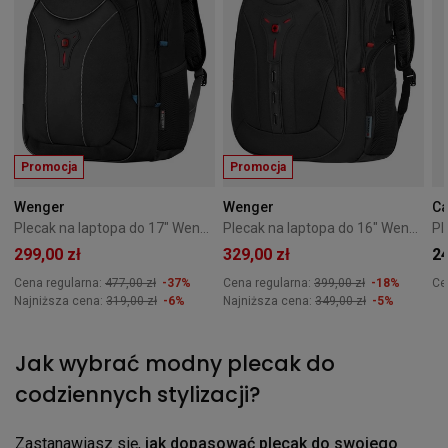
Promocja
Promocja
Wenger
Wenger
Ca
Plecak na laptopa do 17" Wenger Carbon czarny
Plecak na laptopa do 16" Wenger Pegasus Deluxe czarny
299,00 zł
329,00 zł
24
Cena regularna:
477,00 zł
-37%
Cena regularna:
399,00 zł
-18%
Ce
Najniższa cena:
319,00 zł
-6%
Najniższa cena:
349,00 zł
-5%
Jak wybrać modny plecak do
codziennych stylizacji?
Zastanawiasz się,
jak dopasować plecak do swojego