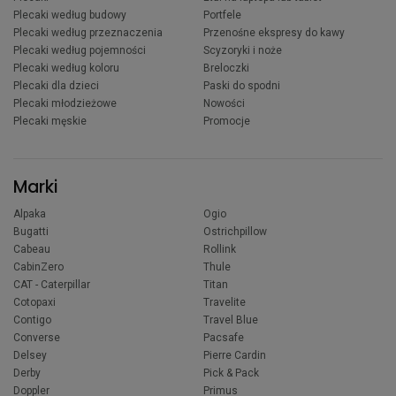
Plecaki według budowy
Portfele
Plecaki według przeznaczenia
Przenośne ekspresy do kawy
Plecaki według pojemności
Scyzoryki i noże
Plecaki według koloru
Breloczki
Plecaki dla dzieci
Paski do spodni
Plecaki młodzieżowe
Nowości
Plecaki męskie
Promocje
Marki
Alpaka
Ogio
Bugatti
Ostrichpillow
Cabeau
Rollink
CabinZero
Thule
CAT - Caterpillar
Titan
Cotopaxi
Travelite
Contigo
Travel Blue
Converse
Pacsafe
Delsey
Pierre Cardin
Derby
Pick & Pack
Doppler
Primus