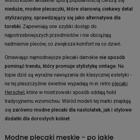
Wśród kobiet aktualnie sporą popularnością cieszą się
nieduże, modne plecaczki, które stanowią ciekawy detal
stylizacyjny, sprawdzający się jako alternatywa dla
torebki
. Zapewniają one szybki dostęp do
najpotrzebniejszych przedmiotów i nie obciążają
nadmiernie pleców, co zwiększa komfort na co dzień.
Omawiając najmodniejsze plecaki damskie
nie sposób
pominąć trendu, który promuje stylistykę vintage
. Na
topie dziś są wyraźne nawiązania do klasycznej estetyki -
na tej płaszczyźnie świetnie wypadają m.in. retro
plecaki
Herschel
, które w mistrzowski sposób oddają hołd
tradycyjnemu wzornictwu. Wśród modeli tej marki znajdują
się
zarówno modne plecaki dla nastolatek, jak i stylowe
dodatki dla dorosłych kobiet
.
Modne plecaki męskie - po jakie