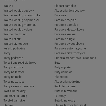
Walizki
Plecaki damskie
Walizki według budowy
Akcesoria do plecaków
Walizki według przewoźnika
Parasole
Walizki według pojemności
Parasole męskie
Walizki według materiału
Parasole damskie
Walizki według koloru
Parasole kieszonkowe
Walizki dla dzieci
Parasole krótkie
Walizki pilotki
Parasole długie
Walizki biznesowe
Parasole dwuosobowe
Kuferki podróżne
Parasole automatyczne
Torby
Parasole przeźroczyste
Torby podróżne
Pudełka prezentowe i akcesoria
Torby i saszetki biodrowe
Buty
Torby sportowe
Buty męskie
Torby na laptopa
Buty damskie
Torby na tablet
Akcesoria
Torby na zakupy
Akcesoria podróżne
Torby i sakwy rowerowe
Kubki termiczne
Wózki na zakupy
Butelki termiczne
Saszetki na ramię
Termosy
Torebki damskie
Butelki na wodę
Plecaki
Etui na laptopa lub tablet