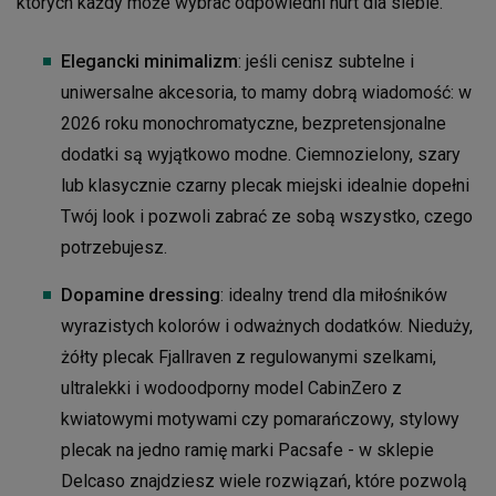
których każdy może wybrać odpowiedni nurt dla siebie.
Elegancki minimalizm
: jeśli cenisz subtelne i
uniwersalne akcesoria, to mamy dobrą wiadomość: w
2026 roku monochromatyczne, bezpretensjonalne
dodatki są wyjątkowo modne. Ciemnozielony, szary
lub klasycznie czarny plecak miejski idealnie dopełni
Twój look i pozwoli zabrać ze sobą wszystko, czego
potrzebujesz.
Dopamine dressing
: idealny trend dla miłośników
wyrazistych kolorów i odważnych dodatków. Nieduży,
żółty plecak Fjallraven z regulowanymi szelkami,
ultralekki i wodoodporny model CabinZero z
kwiatowymi motywami czy pomarańczowy, stylowy
plecak na jedno ramię marki Pacsafe - w sklepie
Delcaso znajdziesz wiele rozwiązań, które pozwolą