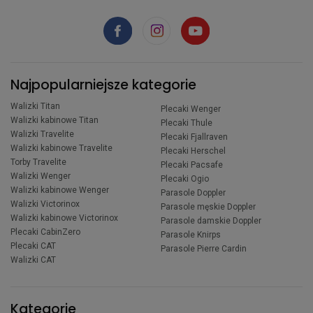
Najpopularniejsze kategorie
Walizki Titan
Plecaki Wenger
Walizki kabinowe Titan
Plecaki Thule
Walizki Travelite
Plecaki Fjallraven
Walizki kabinowe Travelite
Plecaki Herschel
Torby Travelite
Plecaki Pacsafe
Walizki Wenger
Plecaki Ogio
Walizki kabinowe Wenger
Parasole Doppler
Walizki Victorinox
Parasole męskie Doppler
Walizki kabinowe Victorinox
Parasole damskie Doppler
Plecaki CabinZero
Parasole Knirps
Plecaki CAT
Parasole Pierre Cardin
Walizki CAT
Kategorie